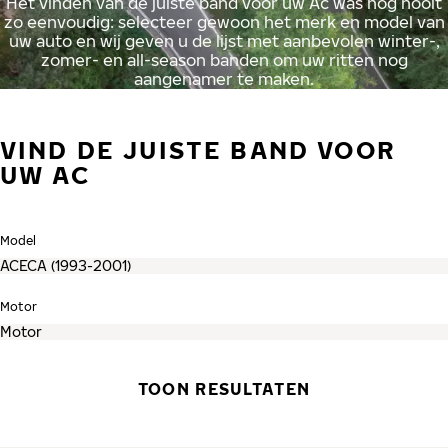
Het vinden van de juiste band voor uw Ac was nog nooit
zo eenvoudig: selecteer gewoon het merk en model van
uw auto en wij geven u de lijst met aanbevolen winter-,
zomer- en all-season banden om uw ritten nog
aangenamer te maken.
VIND DE JUISTE BAND VOOR
UW AC
Model
Motor
TOON RESULTATEN