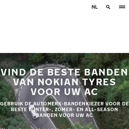
Overslaan naar hoofdinhoud
NL
Home
VIND DE BESTE BANDEN
VAN NOKIAN TYRES
VOOR UW AC
GEBRUIK DE AUTOMERK-BANDENKIEZER VOOR DE
BESTE WINTER-, ZOMER- EN ALL-SEASON
BANDEN VOOR UW AC