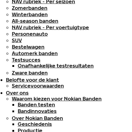
NAV rubriek - Per seizoen
Zomerbanden
Winterbanden
All-season banden
NAV rubriek - Per voertuigtype
Personenauto
SUV
Bestelwagen
Automerk banden
Testsucces
Onafhankelijke testresultaten
Zware banden
Belofte voor de klant
Servicevoorwaarden
Over ons
Waarom kiezen voor Nokian Banden
Banden testen
Bandinnovaties
Over Nokian Banden
Geschiedenis
Productie