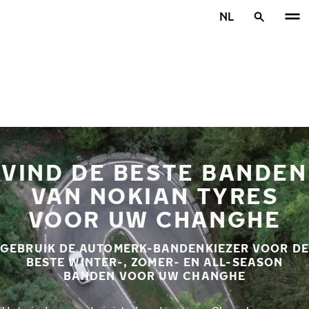
Overslaan naar hoofdinhoud
NL
Home
VIND DE BESTE BANDEN
VAN NOKIAN TYRES
VOOR UW CHANGHE
GEBRUIK DE AUTOMERK-BANDENKIEZER VOOR DE
BESTE WINTER-, ZOMER- EN ALL-SEASON
BANDEN VOOR UW CHANGHE