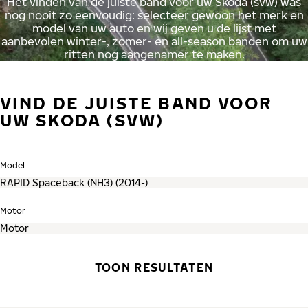
Het vinden van de juiste band voor uw Skoda (svw) was
nog nooit zo eenvoudig: selecteer gewoon het merk en
model van uw auto en wij geven u de lijst met
aanbevolen winter-, zomer- en all-season banden om uw
ritten nog aangenamer te maken.
VIND DE JUISTE BAND VOOR
UW SKODA (SVW)
Model
Motor
TOON RESULTATEN