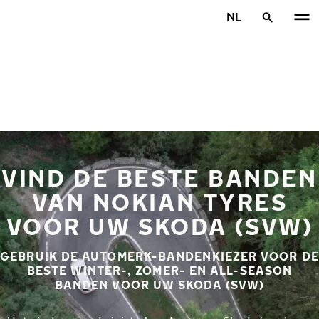
Overslaan naar hoofdinhoud
NL
Home
VIND DE BESTE BANDEN
VAN NOKIAN TYRES
VOOR UW SKODA (SVW)
GEBRUIK DE AUTOMERK-BANDENKIEZER VOOR DE
BESTE WINTER-, ZOMER- EN ALL-SEASON
BANDEN VOOR UW SKODA (SVW)