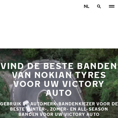
Overslaan naar hoofdinhoud
NL
Home
VIND DE BESTE BANDEN
VAN NOKIAN TYRES
VOOR UW VICTORY
AUTO
GEBRUIK DE AUTOMERK-BANDENKIEZER VOOR DE
BESTE WINTER-, ZOMER- EN ALL-SEASON
BANDEN VOOR UW VICTORY AUTO