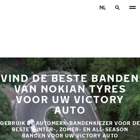
Overslaan naar hoofdinhoud
NL
Home
VIND DE BESTE BANDEN
VAN NOKIAN TYRES
VOOR UW VICTORY
AUTO
GEBRUIK DE AUTOMERK-BANDENKIEZER VOOR DE
BESTE WINTER-, ZOMER- EN ALL-SEASON
BANDEN VOOR UW VICTORY AUTO