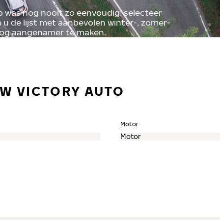
o was nog nooit zo eenvoudig: selecteer
u de lijst met aanbevolen winter-, zomer-
nog aangenamer te maken.
UW VICTORY AUTO
Motor