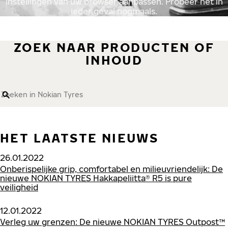
instellingen van uw browser aanpassen. Probeer het in
ieder geval nogmaals.
ZOEK NAAR PRODUCTEN OF
INHOUD
Zoeken in Nokian Tyres
HET LAATSTE NIEUWS
26.01.2022
Onberispelijke grip, comfortabel en milieuvriendelijk: De
nieuwe NOKIAN TYRES Hakkapeliitta® R5 is pure
veiligheid
12.01.2022
Verleg uw grenzen: De nieuwe NOKIAN TYRES Outpost™