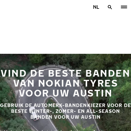
Overslaan naar hoofdinhoud
NL
Home
VIND DE BESTE BANDEN
VAN NOKIAN TYRES
VOOR UW AUSTIN
GEBRUIK DE AUTOMERK-BANDENKIEZER VOOR DE
BESTE WINTER-, ZOMER- EN ALL-SEASON
BANDEN VOOR UW AUSTIN