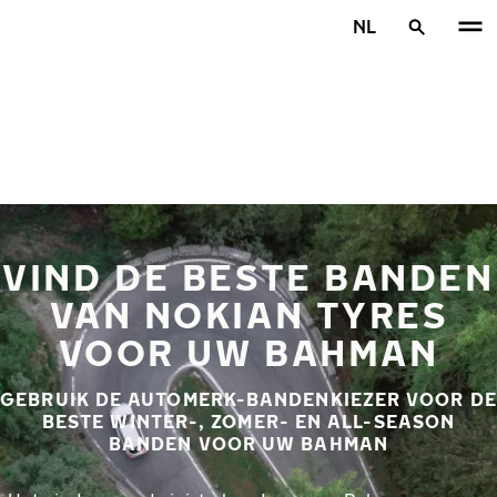
Overslaan naar hoofdinhoud
NL
Home
VIND DE BESTE BANDEN
VAN NOKIAN TYRES
VOOR UW BAHMAN
GEBRUIK DE AUTOMERK-BANDENKIEZER VOOR DE
BESTE WINTER-, ZOMER- EN ALL-SEASON
BANDEN VOOR UW BAHMAN