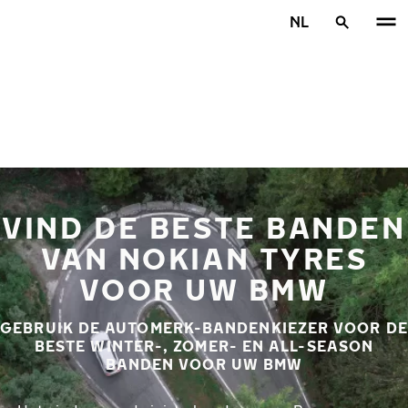
Overslaan naar hoofdinhoud
NL
Home
VIND DE BESTE BANDEN
VAN NOKIAN TYRES
VOOR UW BMW
GEBRUIK DE AUTOMERK-BANDENKIEZER VOOR DE
BESTE WINTER-, ZOMER- EN ALL-SEASON
BANDEN VOOR UW BMW