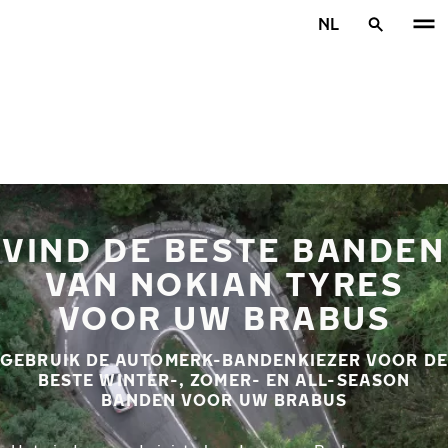
Overslaan naar hoofdinhoud
NL
Home
VIND DE BESTE BANDEN
VAN NOKIAN TYRES
VOOR UW BRABUS
GEBRUIK DE AUTOMERK-BANDENKIEZER VOOR DE
BESTE WINTER-, ZOMER- EN ALL-SEASON
BANDEN VOOR UW BRABUS