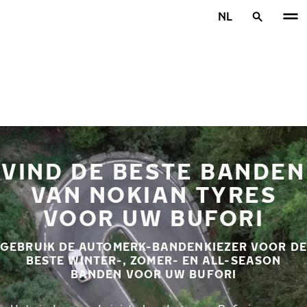
Overslaan naar hoofdinhoud
NL
Home
VIND DE BESTE BANDEN
VAN NOKIAN TYRES
VOOR UW BUFORI
GEBRUIK DE AUTOMERK-BANDENKIEZER VOOR DE
BESTE WINTER-, ZOMER- EN ALL-SEASON
BANDEN VOOR UW BUFORI