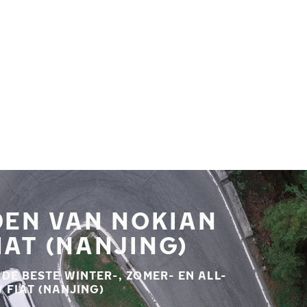
DEN VAN NOKIAN
IAT (NANJING)
E BESTE WINTER-, ZOMER- EN ALL-
FIAT (NANJING)