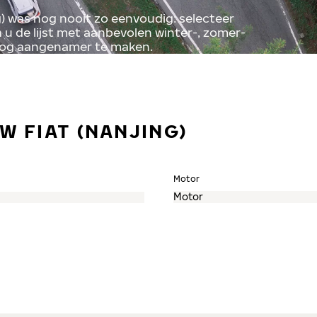
g) was nog nooit zo eenvoudig: selecteer
u de lijst met aanbevolen winter-, zomer-
nog aangenamer te maken.
W FIAT (NANJING)
Motor