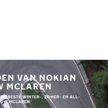
DEN VAN NOKIAN
W MCLAREN
E BESTE WINTER-, ZOMER- EN ALL-
 UW MCLAREN