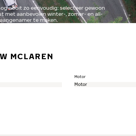
nog nooit zo eenvoudig: selecteer gewoon
st met aanbevolen winter-, zomer- en all-
 aangenamer te maken.
UW MCLAREN
Motor