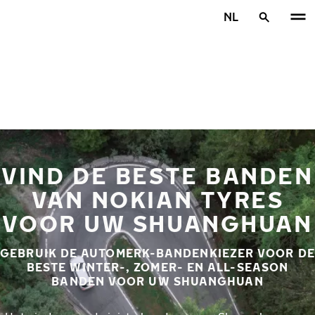
Overslaan naar hoofdinhoud
NL
Home
VIND DE BESTE BANDEN
VAN NOKIAN TYRES
VOOR UW SHUANGHUAN
GEBRUIK DE AUTOMERK-BANDENKIEZER VOOR DE
BESTE WINTER-, ZOMER- EN ALL-SEASON
BANDEN VOOR UW SHUANGHUAN