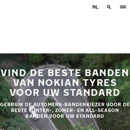
Overslaan naar hoofdinhoud
NL
Home
VIND DE BESTE BANDEN
VAN NOKIAN TYRES
VOOR UW STANDARD
GEBRUIK DE AUTOMERK-BANDENKIEZER VOOR DE
BESTE WINTER-, ZOMER- EN ALL-SEASON
BANDEN VOOR UW STANDARD