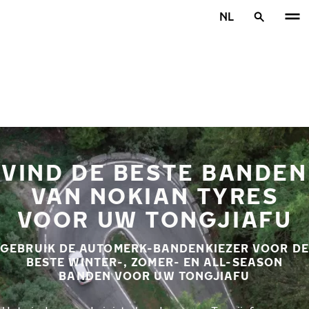
Overslaan naar hoofdinhoud
NL
Home
VIND DE BESTE BANDEN
VAN NOKIAN TYRES
VOOR UW TONGJIAFU
GEBRUIK DE AUTOMERK-BANDENKIEZER VOOR DE
BESTE WINTER-, ZOMER- EN ALL-SEASON
BANDEN VOOR UW TONGJIAFU