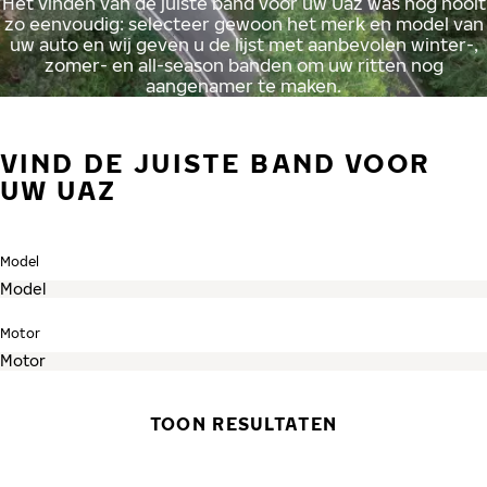
Het vinden van de juiste band voor uw Uaz was nog nooit
zo eenvoudig: selecteer gewoon het merk en model van
uw auto en wij geven u de lijst met aanbevolen winter-,
zomer- en all-season banden om uw ritten nog
aangenamer te maken.
VIND DE JUISTE BAND VOOR
UW UAZ
Model
Motor
TOON RESULTATEN