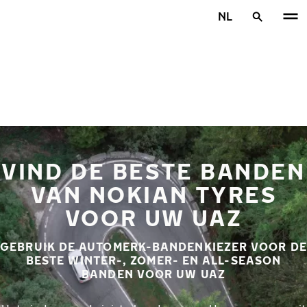
Overslaan naar hoofdinhoud
NL
Home
VIND DE BESTE BANDEN
VAN NOKIAN TYRES
VOOR UW UAZ
GEBRUIK DE AUTOMERK-BANDENKIEZER VOOR DE
BESTE WINTER-, ZOMER- EN ALL-SEASON
BANDEN VOOR UW UAZ