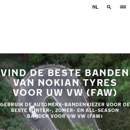
Overslaan naar hoofdinhoud
NL
Home
VIND DE BESTE BANDEN
VAN NOKIAN TYRES
VOOR UW VW (FAW)
GEBRUIK DE AUTOMERK-BANDENKIEZER VOOR DE
BESTE WINTER-, ZOMER- EN ALL-SEASON
BANDEN VOOR UW VW (FAW)