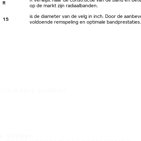
R
op de markt zijn radiaalbanden.
is de diameter van de velg in inch. Door de aanb
15
voldoende remspeling en optimale bandprestaties.
IT'S A SAFE JOURNEY
BANDEN