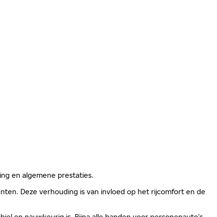
ging en algemene prestaties.
ten. Deze verhouding is van invloed op het rijcomfort en de
biel en nauwkeurig is. Bijna alle banden voor personenauto’s