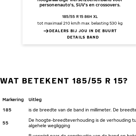
personenauto's, SUV's en crossovers.
185/55 R 15 86H XL
tot maximaal 210 km/h
max. belasting 530 kg
DEALERS BIJ JOU IN DE BUURT
DETAILS BAND
WAT BETEKENT 185/55 R 15?
Markering
Uitleg
185
is de breedte van de band in millimeter. De breedte
De hoogte-breedteverhouding is de verhouding tus
55
algehele wegligging
R verwijst naar de constructie van de band en bete