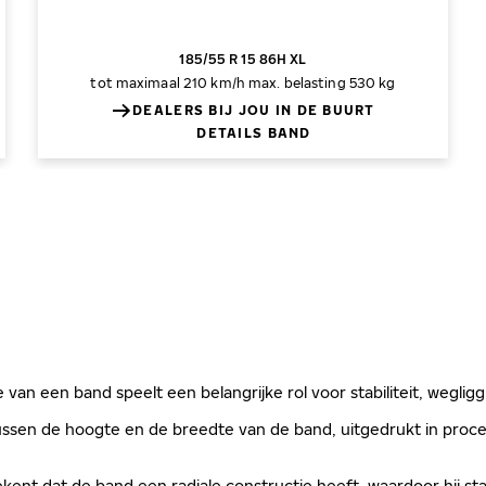
185/55 R 15 86H XL
tot maximaal 210 km/h
max. belasting 530 kg
DEALERS BIJ JOU IN DE BUURT
DETAILS BAND
 van een band speelt een belangrijke rol voor stabiliteit, weglig
sen de hoogte en de breedte van de band, uitgedrukt in procen
kent dat de band een radiale constructie heeft, waardoor hij sta