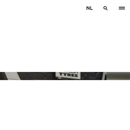
NL
VOR
V