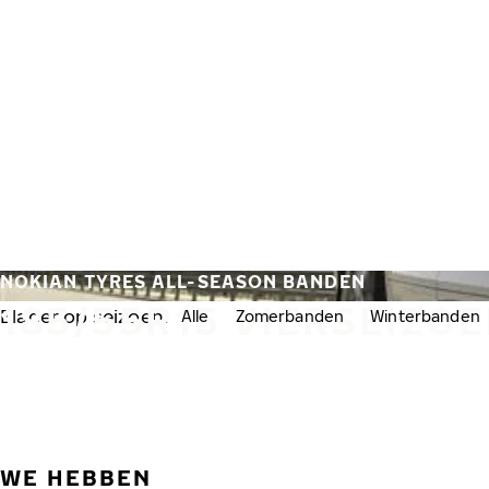
Overslaan naar hoofdinhoud
Home
NOKIAN TYRES ALL-SEASON BANDEN
185/55R15 VIERSEIZ
Blader op seizoen:
Alle
Zomerbanden
Winterbanden
WE HEBBEN