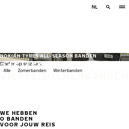
Overslaan naar hoofdinhoud
NL
Home
NOKIAN TYRES ALL-SEASON BANDEN
245/45R20
Blader op seizoen:
Alle
Zomerbanden
Winterbanden
All-season banden
VIERSEIZOENENBANDEN
WE HEBBEN
VORI
V
0 BANDEN
VOOR JOUW REIS