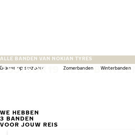
Overslaan naar hoofdinhoud
Home
ALLE BANDEN VAN NOKIAN TYRES
255/50R19 ALLE BANDE
Blader op seizoen:
Alle
Zomerbanden
Winterbanden
WE HEBBEN
3 BANDEN
VOOR JOUW REIS