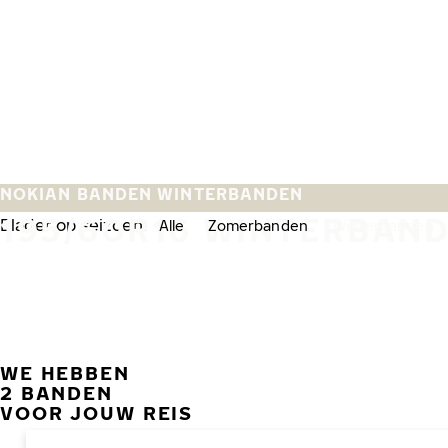
Overslaan naar hoofdinhoud
Home
NOKIAN BANDEN WINTERBANDEN
195/60R16 WINTERBAN
Blader op seizoen:
Alle
Zomerbanden
Winterbanden
WE HEBBEN
2 BANDEN
VOOR JOUW REIS