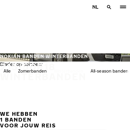
Overslaan naar hoofdinhoud
NL
Home
NOKIAN BANDEN WINTERBANDEN
215/50R18
Blader op seizoen:
Alle
Zomerbanden
Winterbanden
All-season banden
WINTERBANDEN
WE HEBBEN
VORI
V
1 BANDEN
VOOR JOUW REIS