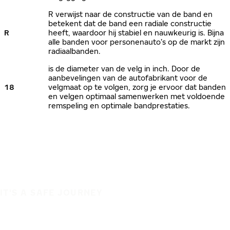
R verwijst naar de constructie van de band en
betekent dat de band een radiale constructie
R
heeft, waardoor hij stabiel en nauwkeurig is. Bijna
alle banden voor personenauto’s op de markt zijn
radiaalbanden.
is de diameter van de velg in inch. Door de
aanbevelingen van de autofabrikant voor de
18
velgmaat op te volgen, zorg je ervoor dat banden
en velgen optimaal samenwerken met voldoende
remspeling en optimale bandprestaties.
IT'S A SAFE JOURNEY