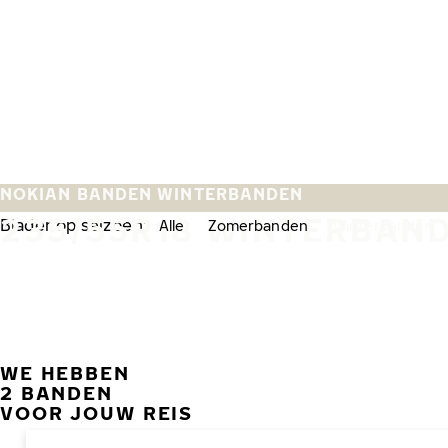
Overslaan naar hoofdinhoud
Home
NOKIAN BANDEN WINTERBANDEN
235/55R18 WINTERBAN
Blader op seizoen:
Alle
Zomerbanden
Winterbanden
WE HEBBEN
2 BANDEN
VOOR JOUW REIS