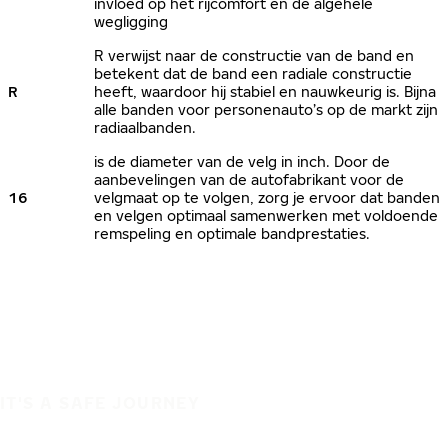
invloed op het rijcomfort en de algehele
wegligging
R verwijst naar de constructie van de band en
betekent dat de band een radiale constructie
R
heeft, waardoor hij stabiel en nauwkeurig is. Bijna
alle banden voor personenauto’s op de markt zijn
radiaalbanden.
is de diameter van de velg in inch. Door de
aanbevelingen van de autofabrikant voor de
16
velgmaat op te volgen, zorg je ervoor dat banden
en velgen optimaal samenwerken met voldoende
remspeling en optimale bandprestaties.
IT'S A SAFE JOURNEY