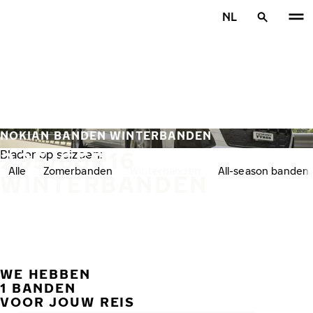
Overslaan naar hoofdinhoud
NL
Home
NOKIAN BANDEN WINTERBANDEN
235/65R16
Blader op seizoen:
Alle
Zomerbanden
Winterbanden
All-season banden
WINTERBANDEN
WE HEBBEN
VORI
V
1 BANDEN
VOOR JOUW REIS