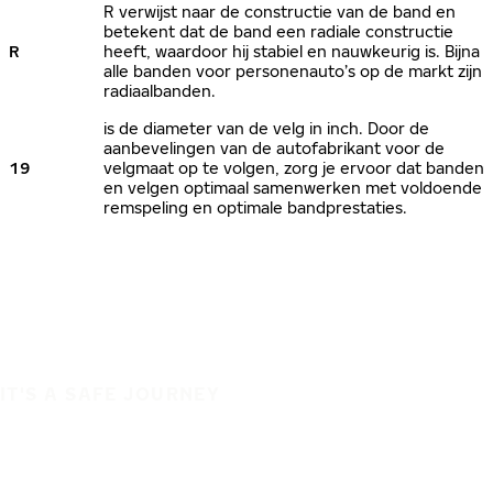
R verwijst naar de constructie van de band en
betekent dat de band een radiale constructie
R
heeft, waardoor hij stabiel en nauwkeurig is. Bijna
alle banden voor personenauto’s op de markt zijn
radiaalbanden.
is de diameter van de velg in inch. Door de
aanbevelingen van de autofabrikant voor de
19
velgmaat op te volgen, zorg je ervoor dat banden
en velgen optimaal samenwerken met voldoende
remspeling en optimale bandprestaties.
IT'S A SAFE JOURNEY