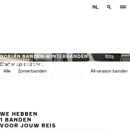
Overslaan naar hoofdinhoud
NL
Home
NOKIAN BANDEN WINTERBANDEN
245/50R19
Blader op seizoen:
Alle
Zomerbanden
Winterbanden
All-season banden
WINTERBANDEN
WE HEBBEN
VORI
V
1 BANDEN
VOOR JOUW REIS