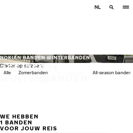
Overslaan naar hoofdinhoud
NL
Home
NOKIAN BANDEN WINTERBANDEN
255/35R21
Blader op seizoen:
Alle
Zomerbanden
Winterbanden
All-season banden
WINTERBANDEN
WE HEBBEN
VORI
V
1 BANDEN
VOOR JOUW REIS