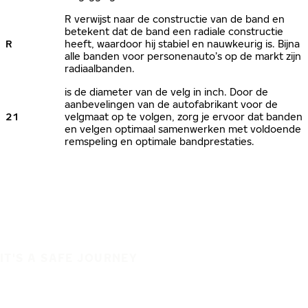
R verwijst naar de constructie van de band en
betekent dat de band een radiale constructie
R
heeft, waardoor hij stabiel en nauwkeurig is. Bijna
alle banden voor personenauto’s op de markt zijn
radiaalbanden.
is de diameter van de velg in inch. Door de
aanbevelingen van de autofabrikant voor de
21
velgmaat op te volgen, zorg je ervoor dat banden
en velgen optimaal samenwerken met voldoende
remspeling en optimale bandprestaties.
IT'S A SAFE JOURNEY