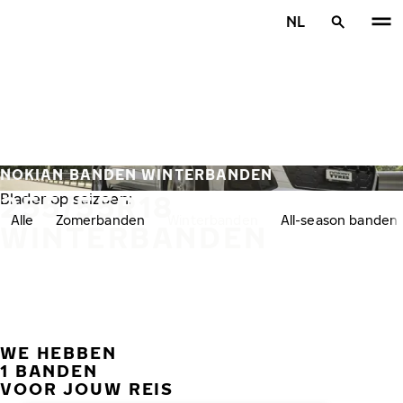
Overslaan naar hoofdinhoud
NL
Home
NOKIAN BANDEN WINTERBANDEN
255/55R18
Blader op seizoen:
Alle
Zomerbanden
Winterbanden
All-season banden
WINTERBANDEN
WE HEBBEN
VORI
V
1 BANDEN
VOOR JOUW REIS