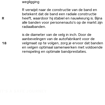
wegligging
R verwijst naar de constructie van de band en
betekent dat de band een radiale constructie
R
heeft, waardoor hij stabiel en nauwkeurig is. Bijna
alle banden voor personenauto’s op de markt zijn
radiaalbanden.
is de diameter van de velg in inch. Door de
aanbevelingen van de autofabrikant voor de
18
velgmaat op te volgen, zorg je ervoor dat banden
en velgen optimaal samenwerken met voldoende
remspeling en optimale bandprestaties.
IT'S A SAFE JOURNEY