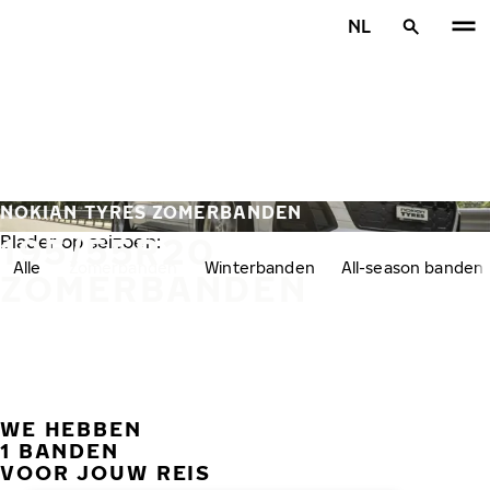
Overslaan naar hoofdinhoud
NL
Home
NOKIAN TYRES ZOMERBANDEN
195/55R20
Blader op seizoen:
Alle
Zomerbanden
Winterbanden
All-season banden
ZOMERBANDEN
WE HEBBEN
VORI
V
1 BANDEN
VOOR JOUW REIS