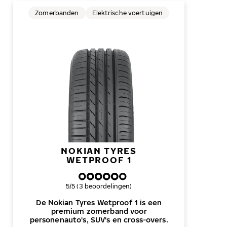
Zomerbanden
Elektrische voertuigen
NOKIAN TYRES
WETPROOF 1
Algemene beoordeling
5/5 (3 beoordelingen)
De Nokian Tyres Wetproof 1 is een
premium zomerband voor
personenauto's, SUV's en cross-overs.