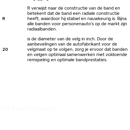
R verwijst naar de constructie van de band en
betekent dat de band een radiale constructie
R
heeft, waardoor hij stabiel en nauwkeurig is. Bijna
alle banden voor personenauto’s op de markt zijn
radiaalbanden.
is de diameter van de velg in inch. Door de
aanbevelingen van de autofabrikant voor de
20
velgmaat op te volgen, zorg je ervoor dat banden
en velgen optimaal samenwerken met voldoende
remspeling en optimale bandprestaties.
IT'S A SAFE JOURNEY