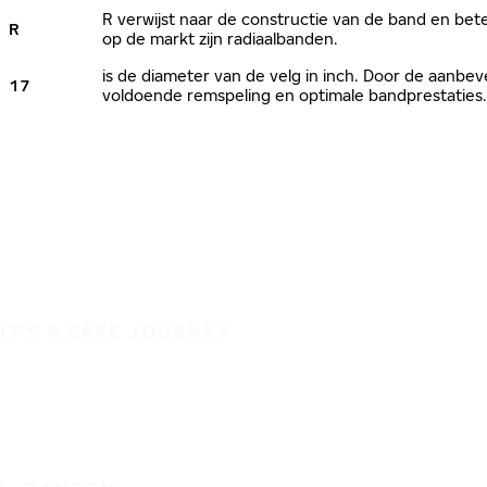
R verwijst naar de constructie van de band en bete
R
op de markt zijn radiaalbanden.
is de diameter van de velg in inch. Door de aanb
17
voldoende remspeling en optimale bandprestaties.
IT'S A SAFE JOURNEY