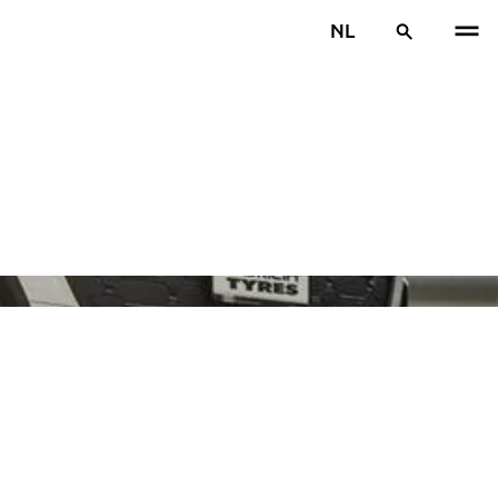
NL
VOR
V