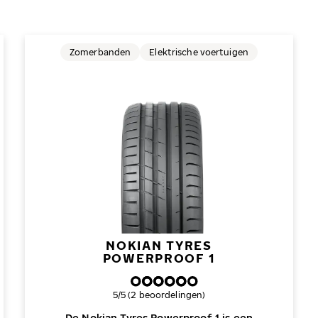
Zomerbanden
Elektrische voertuigen
NOKIAN TYRES
POWERPROOF 1
Algemene beoordeling
5/5 (2 beoordelingen)
De Nokian Tyres Powerproof 1 is een