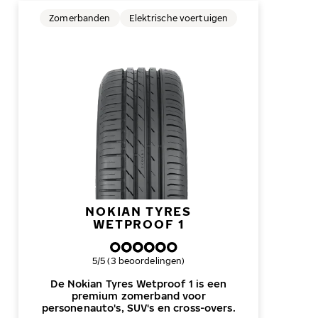
Zomerbanden
Elektrische voertuigen
NOKIAN TYRES
WETPROOF 1
Algemene beoordeling
5/5 (3 beoordelingen)
De Nokian Tyres Wetproof 1 is een
premium zomerband voor
personenauto's, SUV's en cross-overs.