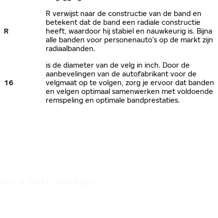
R verwijst naar de constructie van de band en
betekent dat de band een radiale constructie
R
heeft, waardoor hij stabiel en nauwkeurig is. Bijna
alle banden voor personenauto’s op de markt zijn
radiaalbanden.
is de diameter van de velg in inch. Door de
aanbevelingen van de autofabrikant voor de
16
velgmaat op te volgen, zorg je ervoor dat banden
en velgen optimaal samenwerken met voldoende
remspeling en optimale bandprestaties.
IT'S A SAFE JOURNEY