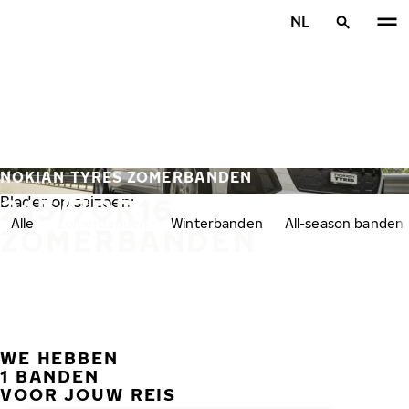
Overslaan naar hoofdinhoud
NL
Home
NOKIAN TYRES ZOMERBANDEN
215/70R16
Blader op seizoen:
Alle
Zomerbanden
Winterbanden
All-season banden
ZOMERBANDEN
WE HEBBEN
VORI
V
1 BANDEN
VOOR JOUW REIS