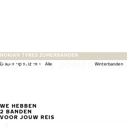
Overslaan naar hoofdinhoud
Home
NOKIAN TYRES ZOMERBANDEN
225/45R18 ZOMERBAND
Blader op seizoen:
Alle
Zomerbanden
Winterbanden
WE HEBBEN
2 BANDEN
VOOR JOUW REIS