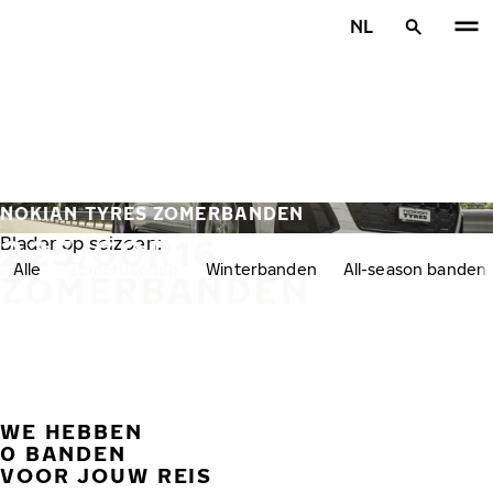
Overslaan naar hoofdinhoud
NL
Home
NOKIAN TYRES ZOMERBANDEN
225/60R16
Blader op seizoen:
Alle
Zomerbanden
Winterbanden
All-season banden
ZOMERBANDEN
WE HEBBEN
VORI
V
0 BANDEN
VOOR JOUW REIS