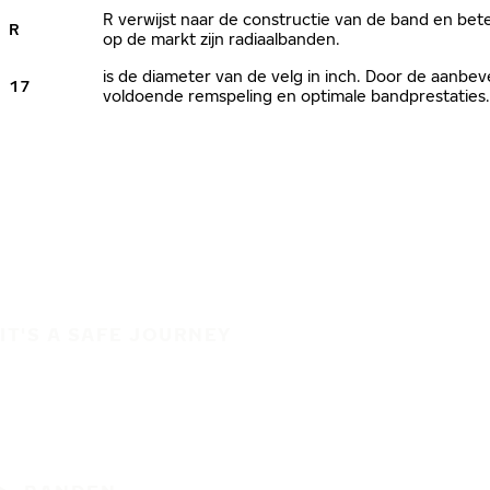
R verwijst naar de constructie van de band en bete
R
op de markt zijn radiaalbanden.
is de diameter van de velg in inch. Door de aanb
17
voldoende remspeling en optimale bandprestaties.
IT'S A SAFE JOURNEY