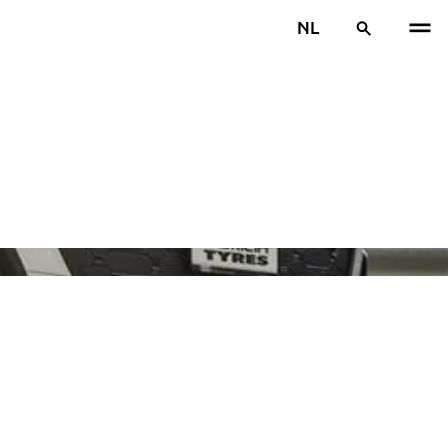
NL
VOR
V