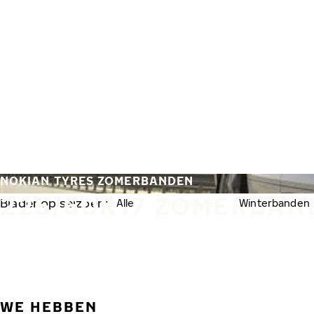
Overslaan naar hoofdinhoud
Home
NOKIAN TYRES ZOMERBANDEN
225/60R17 ZOMERBAN
Blader op seizoen:
Alle
Zomerbanden
Winterbanden
WE HEBBEN