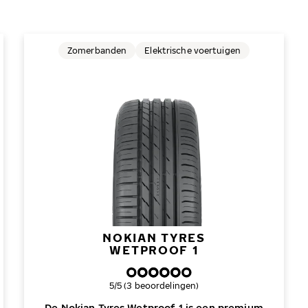
Zomerbanden
Elektrische voertuigen
NOKIAN TYRES
WETPROOF 1
Algemene beoordeling
5/5 (3 beoordelingen)
De Nokian Tyres Wetproof 1 is een premium