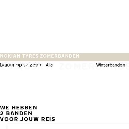
Overslaan naar hoofdinhoud
Home
NOKIAN TYRES ZOMERBANDEN
235/65R17 ZOMERBAND
Blader op seizoen:
Alle
Zomerbanden
Winterbanden
WE HEBBEN
2 BANDEN
VOOR JOUW REIS