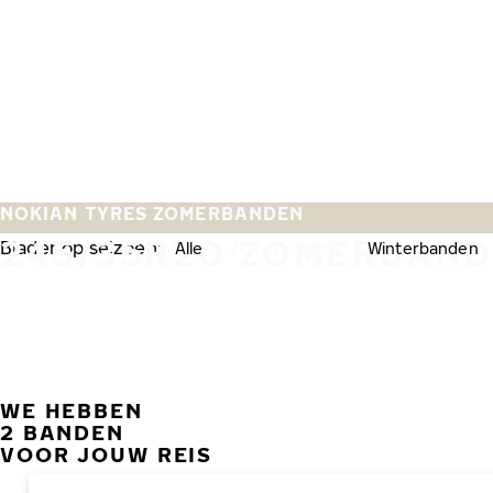
Overslaan naar hoofdinhoud
Home
NOKIAN TYRES ZOMERBANDEN
245/35R20 ZOMERBAN
Blader op seizoen:
Alle
Zomerbanden
Winterbanden
WE HEBBEN
2 BANDEN
VOOR JOUW REIS