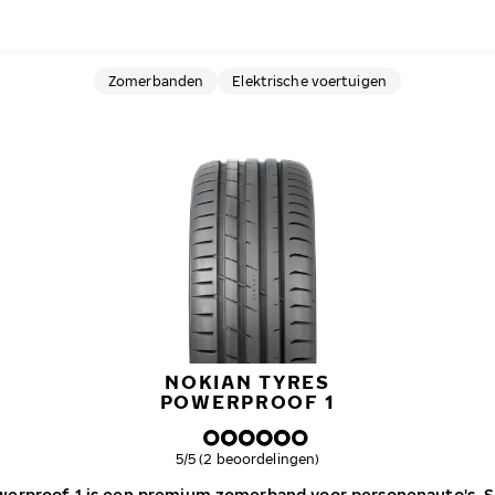
Zomerbanden
Elektrische voertuigen
NOKIAN TYRES
POWERPROOF 1
Algemene beoordeling
5/5 (2 beoordelingen)
werproof 1 is een premium zomerband voor personenauto's, SU