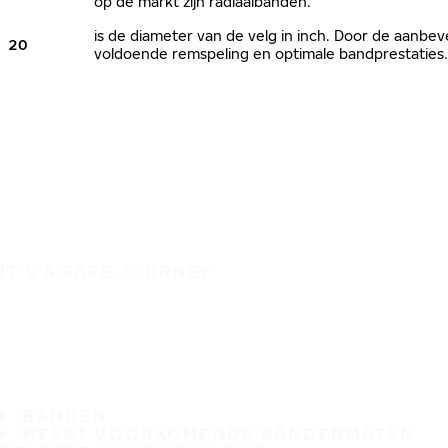
op de markt zijn radiaalbanden.
is de diameter van de velg in inch. Door de aanb
20
voldoende remspeling en optimale bandprestaties.
IT'S A SAFE JOURNEY
BANDEN
MEEST VOORKOMENDE BANDENMATEN