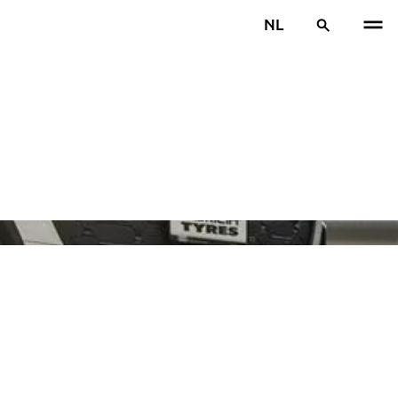
NL
VOR
V