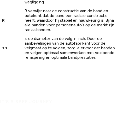
wegligging
R verwijst naar de constructie van de band en
betekent dat de band een radiale constructie
R
heeft, waardoor hij stabiel en nauwkeurig is. Bijna
alle banden voor personenauto’s op de markt zijn
radiaalbanden.
is de diameter van de velg in inch. Door de
aanbevelingen van de autofabrikant voor de
19
velgmaat op te volgen, zorg je ervoor dat banden
en velgen optimaal samenwerken met voldoende
remspeling en optimale bandprestaties.
IT'S A SAFE JOURNEY