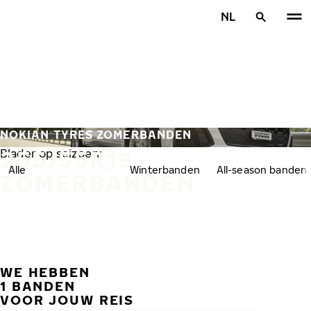
Overslaan naar hoofdinhoud
NL
Home
NOKIAN TYRES ZOMERBANDEN
255/55R19
Blader op seizoen:
Alle
Zomerbanden
Winterbanden
All-season banden
ZOMERBANDEN
WE HEBBEN
VORI
V
1 BANDEN
VOOR JOUW REIS