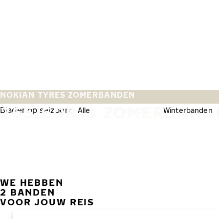
Overslaan naar hoofdinhoud
Home
NOKIAN TYRES ZOMERBANDEN
265/60R18 ZOMERBAND
Blader op seizoen:
Alle
Zomerbanden
Winterbanden
WE HEBBEN
2 BANDEN
VOOR JOUW REIS