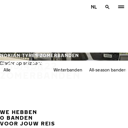
Overslaan naar hoofdinhoud
NL
Home
NOKIAN TYRES ZOMERBANDEN
285/45R22
Blader op seizoen:
Alle
Zomerbanden
Winterbanden
All-season banden
ZOMERBANDEN
WE HEBBEN
VORI
V
0 BANDEN
VOOR JOUW REIS