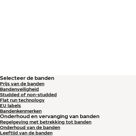
Overslaan naar hoofdinhoud
Home
Selecteer de banden
Prijs van de banden
Bandenveiligheid
Studded of non-studded
Flat run technology
EU labels
Bandenkenmerken
Onderhoud en vervanging van banden
Regelgeving met betrekking tot banden
Onderhoud van de banden
Leeftijd van de banden