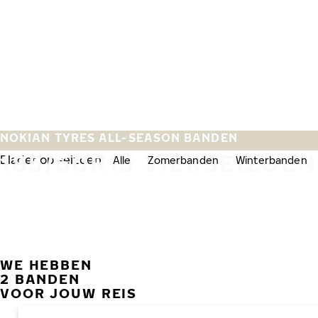
Overslaan naar hoofdinhoud
Home
NOKIAN TYRES ALL-SEASON BANDEN
185/60R15 VIERSEIZOE
Blader op seizoen:
Alle
Zomerbanden
Winterbanden
WE HEBBEN
2 BANDEN
VOOR JOUW REIS