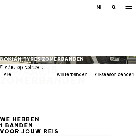
Overslaan naar hoofdinhoud
NL
Home
NOKIAN TYRES ZOMERBANDEN
185/60R15
Blader op seizoen:
Alle
Zomerbanden
Winterbanden
All-season banden
ZOMERBANDEN
WE HEBBEN
VORI
V
1 BANDEN
VOOR JOUW REIS