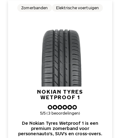
Zomerbanden
Elektrische voertuigen
NOKIAN TYRES
WETPROOF 1
Algemene beoordeling
5/5 (3 beoordelingen)
De Nokian Tyres Wetproof 1 is een
premium zomerband voor
personenauto's, SUV's en cross-overs.