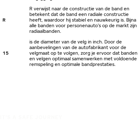
R verwijst naar de constructie van de band en
betekent dat de band een radiale constructie
R
heeft, waardoor hij stabiel en nauwkeurig is. Bijna
alle banden voor personenauto’s op de markt zijn
radiaalbanden.
is de diameter van de velg in inch. Door de
aanbevelingen van de autofabrikant voor de
15
velgmaat op te volgen, zorg je ervoor dat banden
en velgen optimaal samenwerken met voldoende
remspeling en optimale bandprestaties.
IT'S A SAFE JOURNEY