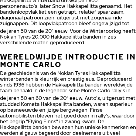
Hakkapeliitta winterband ontworpen voor
personenauto’s, later Snow Hakkapeliitta genaamd. Het
bandenloopvlak liet een getrapt, relatief spaarzaam,
diagonaal patroon zien, uitgerust met zogenaamde
zuignappen. Dit loopvlakpatroon bleef ongewijzigd tot
de jaren 50 van de 20
eeuw. Voor de Winteroorlog heeft
e
Nokian Tyres 20,000 Hakkapeliitta banden in zes
verschillende maten geproduceerd.
WERELDWIJDE INTRODUCTIE IN
MONTE CARLO
De geschiedenis van de Nokian Tyres Hakkapeliitta
winterbanden is kleurrijk en prestigieus. Geproduceerd
sinds 1936 hebben de Hakkapeliitta banden wereldwijde
faam behaald in de legendarische Monte Carlo rally’s in
de jaren 50 en 60 van de 20
eeuw. Auto’s, uitgerust met
e
studded Kometa Hakkapeliitta banden, waren superieur
op besneeuwde en ijzige bergwegen. Finse
automobilisten bleven het goed doen in rally’s, waardoor
het begrip "Flying Finns" in zwang kwam. De
Hakkapeliitta banden bewezen hun unieke kenmerken en
werden al gauw begeerd door deelnemers uit veel